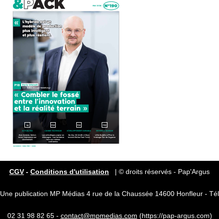
CGV
-
Conditions d'utilisation
| © droits réservés - Pap'Argus
Une publication MP Médias 4 rue de la Chaussée 14600 Honfleur - Tél
02 31 98 82 65 -
contact@mpmedias.com
(https://pap-argus.com)